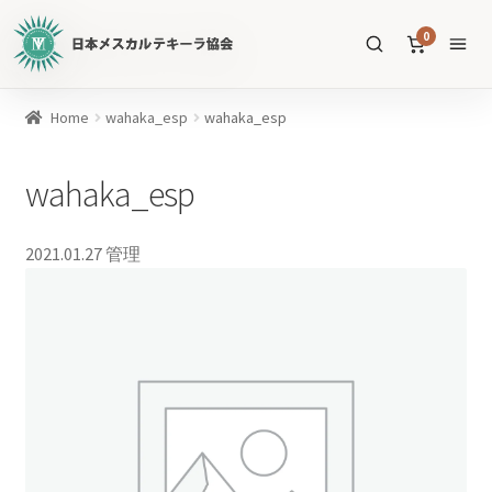
日
0
本
メ
ス
商
Home
wahaka_esp
wahaka_esp
カ
品
ル
を
wahaka_esp
テ
SEARCH
検
キ
索
ー
2021.01.27
管理
ラ
協
すべての商品
会
公
メスカル
53
式
WEB
テキーラ
39
サ
ソトル
イ
4