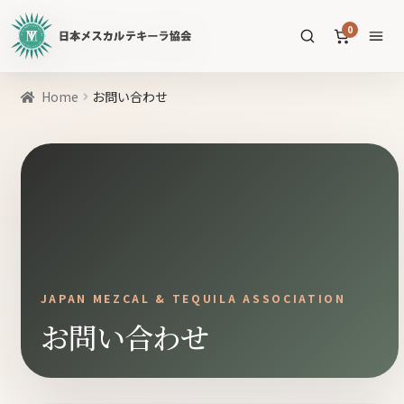
日
0
本
メ
ス
商
Home
お問い合わせ
カ
品
ル
を
テ
SEARCH
検
キ
索
ー
ラ
協
すべての商品
会
公
メスカル
53
JAPAN MEZCAL & TEQUILA ASSOCIATION
式
お問い合わせ
WEB
テキーラ
39
サ
ソトル
イ
4