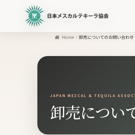
日
本
メ
ス
Home
カ
卸売についてのお問い合わせ
ル
商
テ
品
キ
を
ー
検
ラ
索
協
会
JAPAN MEZCAL & TEQUILA ASSOC
公
卸売につい
式
WEB
サ
イ