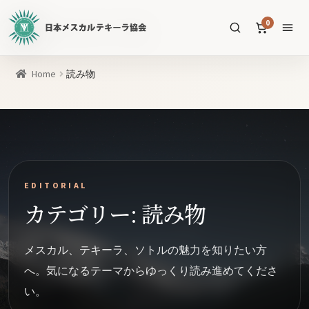
日
0
本
メ
ス
商
Home
読み物
カ
品
ル
を
テ
SEARCH
検
キ
索
ー
ラ
EDITORIAL
協
すべての商品
カテゴリー: 読み物
会
公
メスカル
53
式
メスカル、テキーラ、ソトルの魅力を知りたい方
WEB
テキーラ
39
へ。気になるテーマからゆっくり読み進めてくださ
サ
ソトル
イ
4
い。