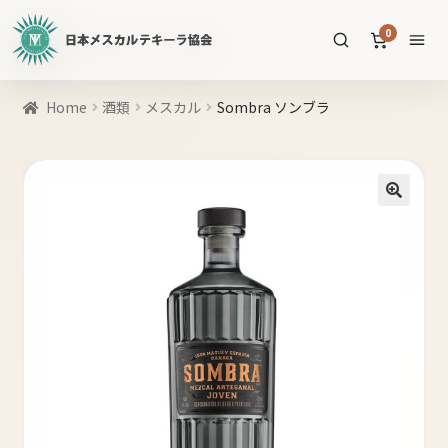
日
0
本
メ
ス
商
Home
酒類
メスカル
Sombra ソンブラ
カ
品
ル
を
テ
SEARCH
検
キ
索
🔍
ー
ラ
協
すべての商品
会
公
メスカル
53
式
WEB
テキーラ
39
サ
ソトル
イ
4