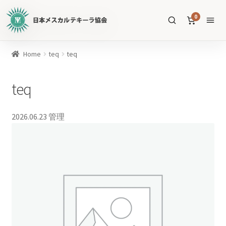
日
0
本
メ
ス
商
Home
teq
teq
カ
品
ル
を
teq
テ
SEARCH
検
キ
索
ー
2026.06.23
管理
ラ
協
すべての商品
会
公
メスカル
53
式
WEB
テキーラ
39
サ
ソトル
イ
4