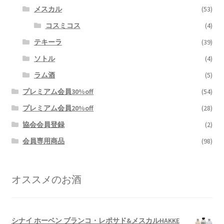
メスカル
(53)
コスミコス
(4)
テキーラ
(39)
ソトル
(4)
ラム酒
(5)
プレミアム会員30%off
(54)
プレミアム会員20%off
(28)
協会会員登録
(2)
会員専用商品
(98)
オススメのお酒
シナイ ホーベン ブランコ・レポサド&メスカルHAKKE