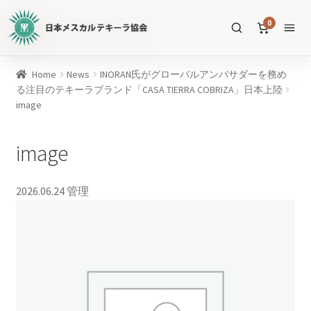
日
0
本
メ
ス
商
Home
News
INORAN氏がグローバルアンバサダーを務め
カ
品
る注目のテキーラブランド「CASA TIERRA COBRIZA」日本上陸
ル
image
を
テ
SEARCH
検
キ
索
image
ー
ラ
協
2026.06.24
管理
すべての商品
会
公
メスカル
53
式
WEB
テキーラ
39
サ
ソトル
イ
4