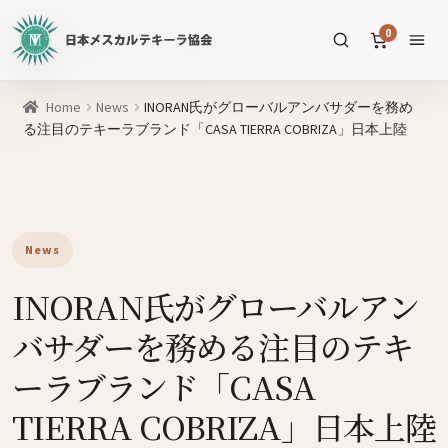
日
0
本
メ
ス
商
Home
News
INORAN氏がグローバルアンバサダーを務め
カ
品
る注目のテキーラブランド「CASA TIERRA COBRIZA」日本上陸
ル
を
テ
SEARCH
検
キ
索
ー
ラ
News
協
すべての商品
INORAN氏がグローバルアン
会
公
メスカル
53
バサダーを務める注目のテキ
式
WEB
テキーラ
ーラブランド「CASA
39
サ
TIERRA COBRIZA」日本上陸
ソトル
イ
4