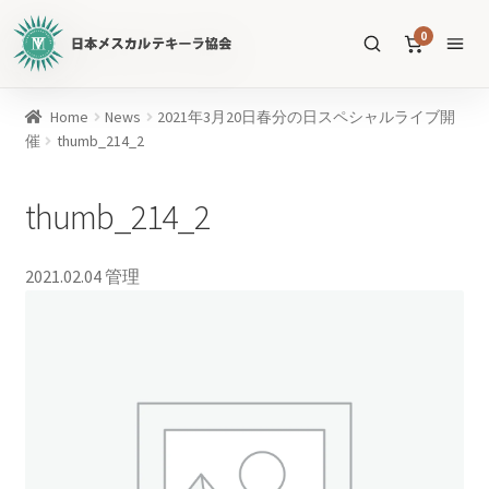
日
0
本
メ
ス
商
Home
News
2021年3月20日春分の日スペシャルライブ開
カ
品
催
thumb_214_2
ル
を
テ
SEARCH
検
thumb_214_2
キ
索
ー
ラ
2021.02.04
管理
協
すべての商品
会
公
メスカル
53
式
WEB
テキーラ
39
サ
ソトル
イ
4