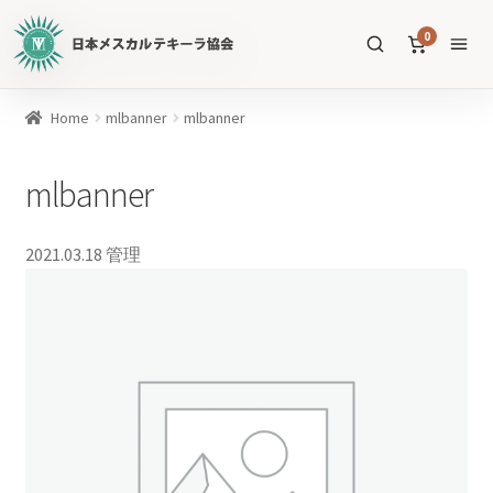
日
0
本
メ
ス
商
Home
mlbanner
mlbanner
カ
品
ル
を
mlbanner
テ
SEARCH
検
キ
索
ー
2021.03.18
管理
ラ
協
すべての商品
会
公
メスカル
53
式
WEB
テキーラ
39
サ
ソトル
イ
4