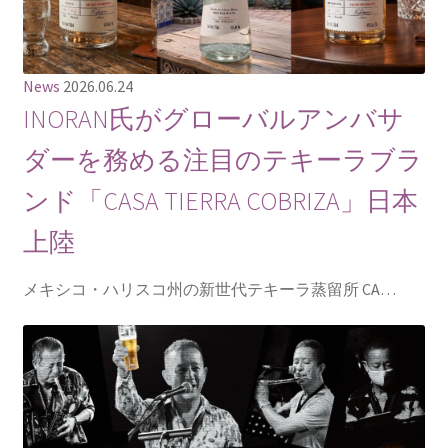
News
2026.06.24
INORAN氏がグローバルアンバサ
ダーを務める注目のテキーラブラ
ンド「CASA TIERRA COBRIZA」日本
上陸
メキシコ・ハリスコ州の新世代テキーラ蒸留所 CA…