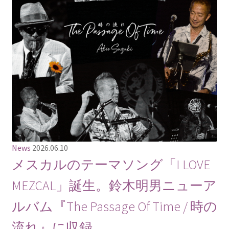
News
2026.06.10
メスカルのテーマソング「I LOVE
MEZCAL」誕生。鈴木明男ニューア
ルバム『The Passage Of Time / 時の
流れ』に収録