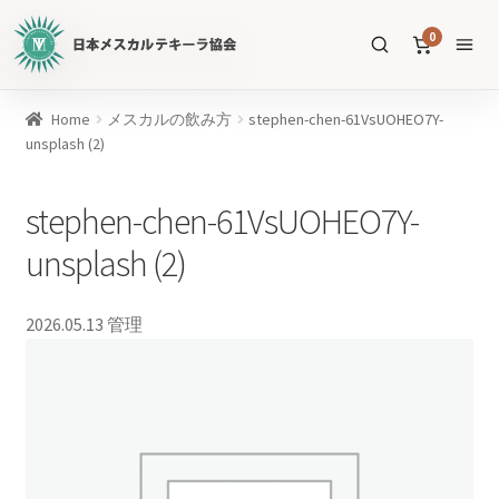
日
0
本
メ
ス
商
Home
メスカルの飲み方
stephen-chen-61VsUOHEO7Y-
カ
品
unsplash (2)
ル
を
テ
SEARCH
検
stephen-chen-61VsUOHEO7Y-
キ
索
ー
unsplash (2)
ラ
協
すべての商品
2026.05.13
管理
会
公
メスカル
53
式
WEB
テキーラ
39
サ
ソトル
イ
4