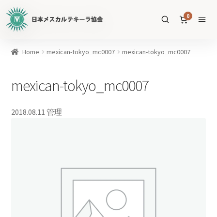
日
0
本
メ
ス
商
Home
mexican-tokyo_mc0007
mexican-tokyo_mc0007
カ
品
ル
を
mexican-tokyo_mc0007
テ
SEARCH
検
キ
索
ー
2018.08.11
管理
ラ
協
すべての商品
会
公
メスカル
53
式
WEB
テキーラ
39
サ
ソトル
イ
4