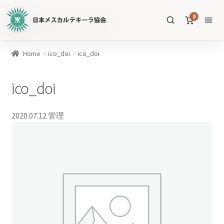
日
0
本
メ
ス
商
Home
ico_doi
ico_doi
カ
品
ル
を
ico_doi
テ
SEARCH
検
キ
索
ー
2020.07.12
管理
ラ
協
すべての商品
会
公
メスカル
53
式
WEB
テキーラ
39
サ
ソトル
イ
4