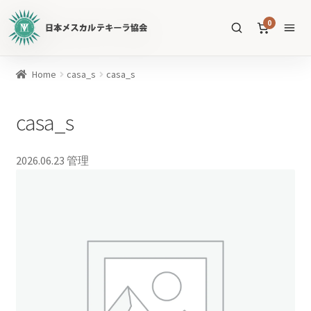
日
0
本
メ
ス
商
Home
casa_s
casa_s
カ
品
ル
を
casa_s
テ
SEARCH
検
キ
索
ー
2026.06.23
管理
ラ
協
すべての商品
会
公
メスカル
53
式
WEB
テキーラ
39
サ
ソトル
イ
4