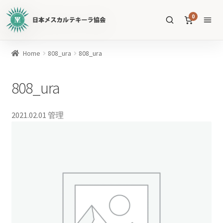
日
0
本
メ
ス
商
Home
808_ura
808_ura
カ
品
ル
を
808_ura
テ
SEARCH
検
キ
索
ー
2021.02.01
管理
ラ
協
すべての商品
会
公
メスカル
53
式
WEB
テキーラ
39
サ
ソトル
イ
4