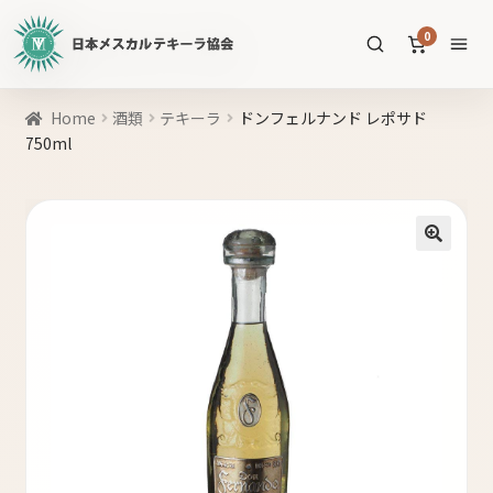
日
0
本
メ
ス
商
Home
酒類
テキーラ
ドンフェルナンド レポサド
カ
品
750ml
ル
を
テ
SEARCH
検
キ
索
ー
🔍
ラ
協
すべての商品
会
公
メスカル
53
式
WEB
テキーラ
39
サ
ソトル
イ
4