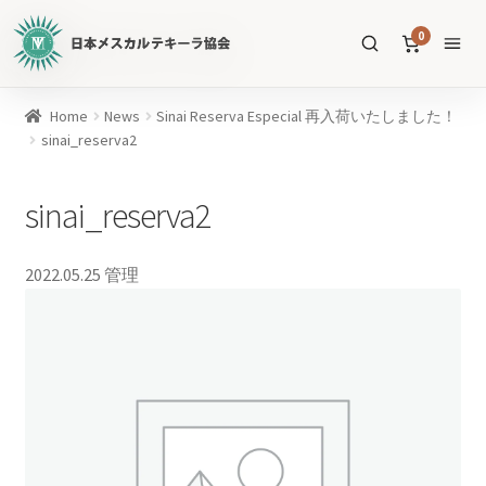
日
0
本
メ
ス
商
Home
News
Sinai Reserva Especial 再入荷いたしました！
カ
品
sinai_reserva2
ル
を
テ
SEARCH
検
sinai_reserva2
キ
索
ー
ラ
2022.05.25
管理
協
すべての商品
会
公
メスカル
53
式
WEB
テキーラ
39
サ
ソトル
イ
4