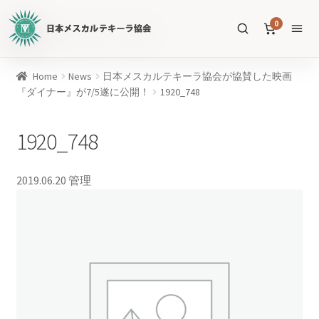
日
0
本
メ
ス
商
Home
News
日本メスカルテキーラ協会が協賛した映画
カ
品
『ダイナー』が7/5遂に公開！
1920_748
ル
を
テ
SEARCH
検
1920_748
キ
索
ー
ラ
2019.06.20
管理
協
すべての商品
会
公
メスカル
53
式
WEB
テキーラ
39
サ
ソトル
イ
4