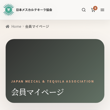
日
0
本
メ
ス
商
Home
会員マイページ
カ
品
ル
を
テ
SEARCH
検
キ
索
ー
ラ
協
すべての商品
会
公
メスカル
53
JAPAN MEZCAL & TEQUILA ASSOCIATION
式
会員マイページ
WEB
テキーラ
39
サ
ソトル
イ
4