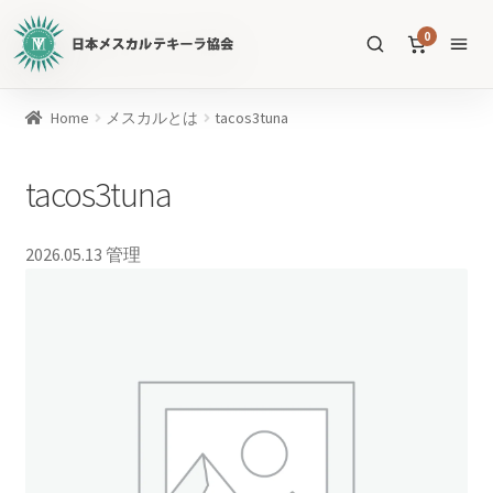
日
0
本
メ
ス
商
Home
メスカルとは
tacos3tuna
カ
品
ル
を
tacos3tuna
テ
SEARCH
検
キ
索
ー
2026.05.13
管理
ラ
協
すべての商品
会
公
メスカル
53
式
WEB
テキーラ
39
サ
ソトル
イ
4