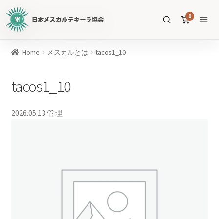
日
0
本
メ
ス
商
Home
メスカルとは
tacos1_10
カ
品
ル
を
tacos1_10
テ
SEARCH
検
キ
索
ー
2026.05.13
管理
ラ
協
すべての商品
会
公
メスカル
53
式
WEB
テキーラ
39
サ
ソトル
イ
4