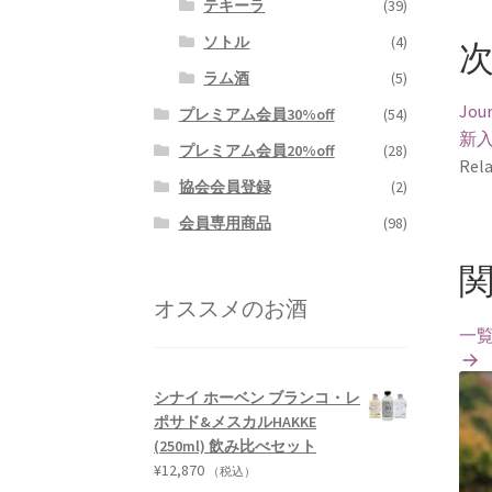
テキーラ
(39)
ソトル
(4)
ラム酒
(5)
Jour
プレミアム会員30%off
(54)
新
プレミアム会員20%off
(28)
Rela
協会会員登録
(2)
会員専用商品
(98)
オススメのお酒
一
シナイ ホーベン ブランコ・レ
ポサド&メスカルHAKKE
(250ml) 飲み比べセット
¥
12,870
（税込）