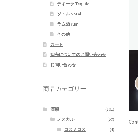
テキーラ Tequila
ソトル Sotol
ラム酒 rum
その他
カート
卸売についてのお問い合わせ
お問い合わせ
商品カテゴリー
酒類
(101)
メスカル
(53)
Cont
コスミコス
(4)