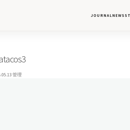
JOURNAL
NEWS
S
atacos3
.05.13
管理