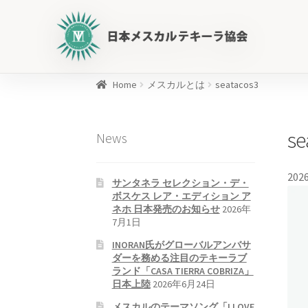
日
本
メ
ス
カ
Home
メスカルとは
seatacos3
ル
商
テ
品
se
News
キ
を
ー
検
ラ
索
2026
サンタネラ セレクション・デ・
協
ボスケス レア・エディション ア
会
ネホ 日本発売のお知らせ
2026年
公
7月1日
式
INORAN氏がグローバルアンバサ
WEB
ダーを務める注目のテキーラブ
ランド「CASA TIERRA COBRIZA」
サ
日本上陸
2026年6月24日
イ
メスカルのテーマソング「I LOVE