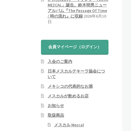
ト
MEZCAL」誕生。鈴木明男ニュー
アルバム『The Passage Of Time
/ 時の流れ』に収録
2026年6月10
日
会員マイページ（ログイン）
入会のご案内
日本メスカルテキーラ協会につ
いて
メキシコの代表的なお酒
メスカルが飲めるお店
お知らせ
取扱商品
メスカル Mezcal