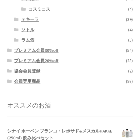
コスミコス
(4)
テキーラ
(39)
ソトル
(4)
ラム酒
(5)
プレミアム会員30%off
(54)
プレミアム会員20%off
(28)
協会会員登録
(2)
会員専用商品
(98)
オススメのお酒
シナイ ホーベン ブランコ・レポサド&メスカルHAKKE
(250ml) 飲み比べセット