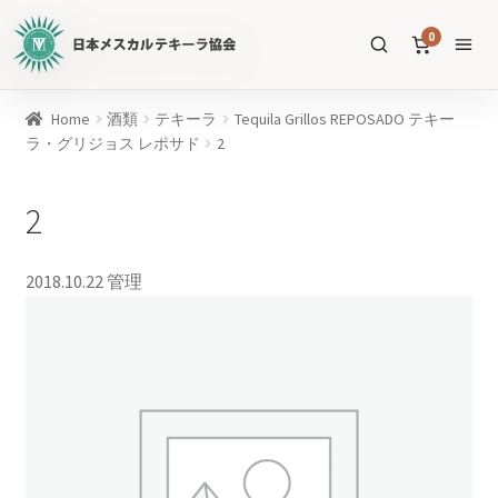
日
0
本
メ
ス
商
Home
酒類
テキーラ
Tequila Grillos REPOSADO テキー
カ
品
ラ・グリジョス レポサド
2
ル
を
テ
SEARCH
検
2
キ
索
ー
ラ
2018.10.22
管理
協
すべての商品
会
公
メスカル
53
式
WEB
テキーラ
39
サ
ソトル
イ
4