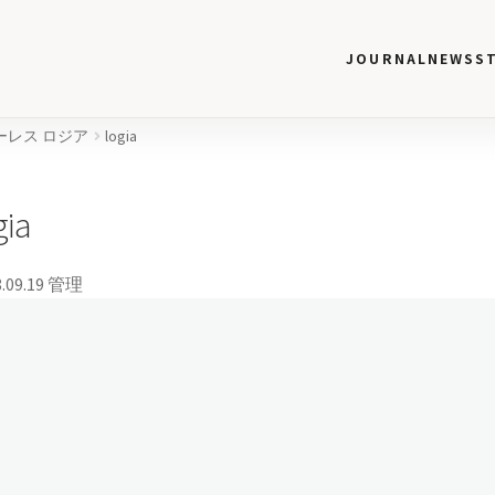
JOURNAL
NEWS
S
アモーレス ロジア
logia
gia
.09.19
管理