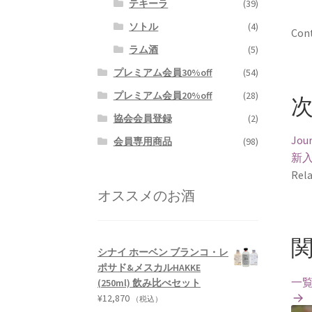
テキーラ
(39)
ソトル
(4)
Cont
ラム酒
(5)
プレミアム会員30%off
(54)
プレミアム会員20%off
(28)
協会会員登録
(2)
Jour
会員専用商品
(98)
新
Rela
オススメのお酒
シナイ ホーベン ブランコ・レ
ポサド&メスカルHAKKE
一
(250ml) 飲み比べセット
¥
12,870
（税込）