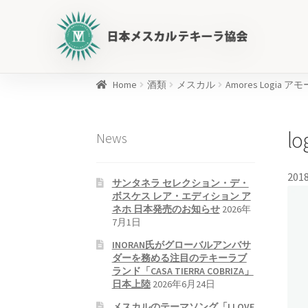
日
本
メ
ス
カ
Home
酒類
メスカル
Amores Logia 
ル
商
テ
品
lo
News
キ
を
ー
検
ラ
索
2018
サンタネラ セレクション・デ・
協
ボスケス レア・エディション ア
会
ネホ 日本発売のお知らせ
2026年
公
7月1日
式
INORAN氏がグローバルアンバサ
WEB
ダーを務める注目のテキーラブ
ランド「CASA TIERRA COBRIZA」
サ
日本上陸
2026年6月24日
イ
メスカルのテーマソング「I LOVE