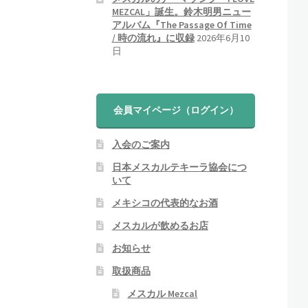
ト
MEZCAL」誕生。鈴木明男ニュー
アルバム『The Passage Of Time
/ 時の流れ』に収録
2026年6月10
日
会員マイページ（ログイン）
入会のご案内
日本メスカルテキーラ協会につ
いて
メキシコの代表的なお酒
メスカルが飲めるお店
お知らせ
取扱商品
メスカル Mezcal