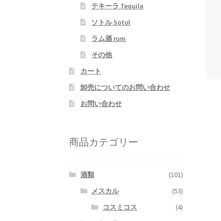
テキーラ Tequila
ソトル Sotol
ラム酒 rum
その他
カート
卸売についてのお問い合わせ
お問い合わせ
商品カテゴリー
酒類
(101)
メスカル
(53)
コスミコス
(4)