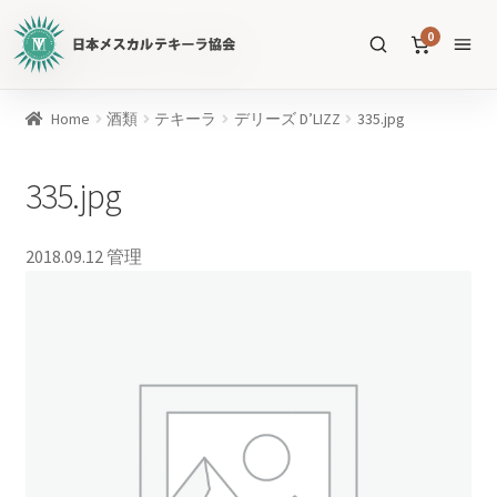
日
0
本
メ
ス
商
Home
酒類
テキーラ
デリーズ D’LIZZ
335.jpg
カ
品
ル
を
335.jpg
テ
SEARCH
検
キ
索
ー
2018.09.12
管理
ラ
協
すべての商品
会
公
メスカル
53
式
WEB
テキーラ
39
サ
ソトル
イ
4