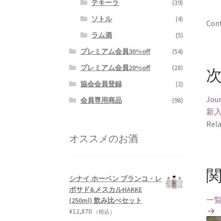
テキーラ
(39)
ソトル
(4)
Cont
ラム酒
(5)
プレミアム会員30%off
(54)
プレミアム会員20%off
(28)
協会会員登録
(2)
Jour
会員専用商品
(98)
新
Rela
オススメのお酒
シナイ ホーベン ブランコ・レ
ポサド&メスカルHAKKE
一
(250ml) 飲み比べセット
¥
12,870
（税込）