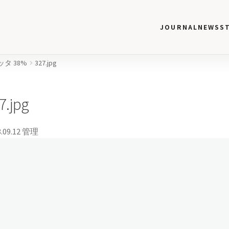
JOURNAL
NEWS
S
タ 38%
327.jpg
7.jpg
.09.12
管理