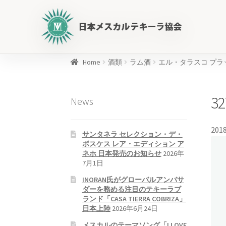
日
本
メ
ス
カ
Home
酒類
ラム酒
エル・タラスコ プラッ
ル
商
テ
品
32
News
キ
を
ー
検
ラ
索
2018
サンタネラ セレクション・デ・
協
ボスケス レア・エディション ア
会
ネホ 日本発売のお知らせ
2026年
公
7月1日
式
INORAN氏がグローバルアンバサ
WEB
ダーを務める注目のテキーラブ
ランド「CASA TIERRA COBRIZA」
サ
日本上陸
2026年6月24日
イ
メスカルのテーマソング「I LOVE