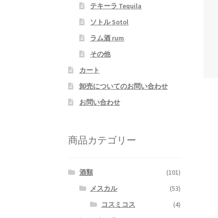
テキーラ Tequila
ソトル Sotol
ラム酒 rum
その他
カート
卸売についてのお問い合わせ
お問い合わせ
商品カテゴリー
酒類
(101)
メスカル
(53)
コスミコス
(4)