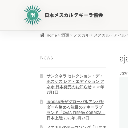
日
本
メ
ス
カ
Home
酒類
メスカル
メスカル・アハル
ル
商
テ
品
aj
News
キ
を
ー
検
ラ
索
2020
サンタネラ セレクション・デ・
協
ボスケス レア・エディション ア
会
ネホ 日本発売のお知らせ
2026年
公
7月1日
式
INORAN氏がグローバルアンバサ
WEB
ダーを務める注目のテキーラブ
ランド「CASA TIERRA COBRIZA」
サ
日本上陸
2026年6月24日
イ
メスカルのテーマソング「I LOVE