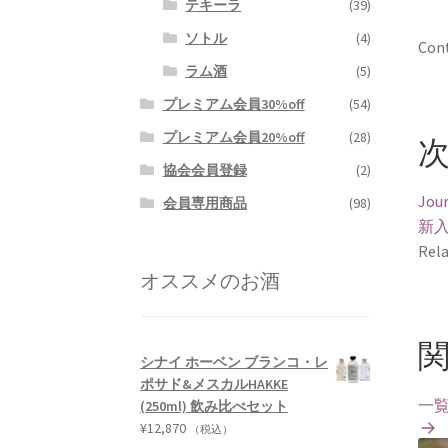
テキーラ
(39)
ソトル
(4)
Cont
ラム酒
(5)
プレミアム会員30%off
(54)
プレミアム会員20%off
(28)
協会会員登録
(2)
Jour
会員専用商品
(98)
新
Rela
オススメのお酒
シナイ ホーベン ブランコ・レ
ポサド&メスカルHAKKE
一
(250ml) 飲み比べセット
¥
12,870
（税込）