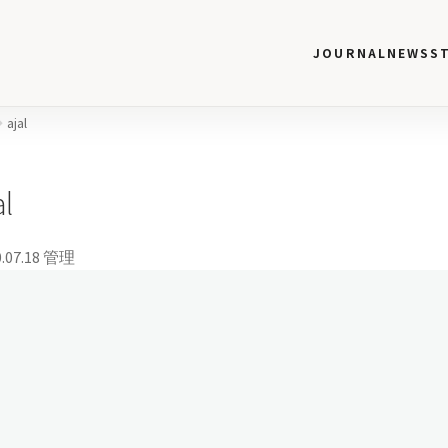
JOURNAL
NEWS
S
ajal
al
.07.18
管理