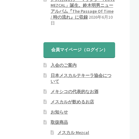
ト
MEZCAL」誕生。鈴木明男ニュー
アルバム『The Passage Of Time
/ 時の流れ』に収録
2026年6月10
日
会員マイページ（ログイン）
入会のご案内
日本メスカルテキーラ協会につ
いて
メキシコの代表的なお酒
メスカルが飲めるお店
お知らせ
取扱商品
メスカル Mezcal