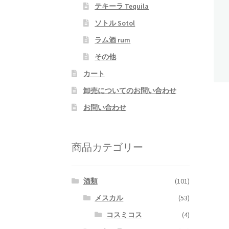
テキーラ Tequila
ソトル Sotol
ラム酒 rum
その他
カート
卸売についてのお問い合わせ
お問い合わせ
商品カテゴリー
酒類
(101)
メスカル
(53)
コスミコス
(4)