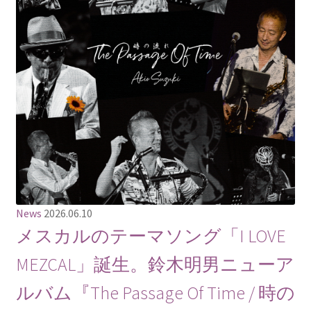
News
2026.06.10
メスカルのテーマソング「I LOVE
MEZCAL」誕生。鈴木明男ニューア
ルバム『The Passage Of Time / 時の