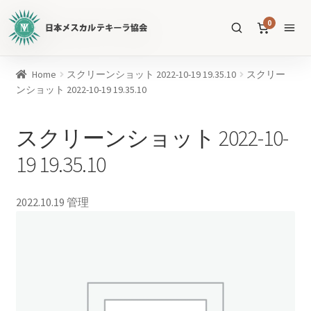
日
0
本
メ
ス
商
Home
スクリーンショット 2022-10-19 19.35.10
スクリー
カ
品
ンショット 2022-10-19 19.35.10
ル
を
テ
SEARCH
検
スクリーンショット 2022-10-
キ
索
ー
19 19.35.10
ラ
協
すべての商品
2022.10.19
管理
会
公
メスカル
53
式
WEB
テキーラ
39
サ
ソトル
イ
4