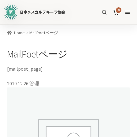
日
0
本
メ
ス
商
Home
MailPoetページ
カ
品
ル
を
MailPoetページ
テ
SEARCH
検
キ
索
ー
[mailpoet_page]
ラ
協
2019.12.26
管理
すべての商品
会
公
メスカル
53
式
WEB
テキーラ
39
サ
ソトル
イ
4