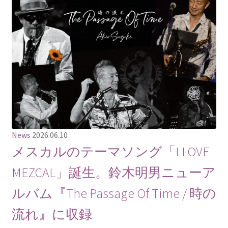
News
2026.06.10
メスカルのテーマソング「I LOVE
MEZCAL」誕生。鈴木明男ニューア
ルバム『The Passage Of Time / 時の
流れ』に収録