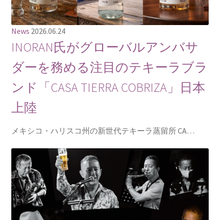
News
2026.06.24
INORAN氏がグローバルアンバサ
ダーを務める注目のテキーラブラ
ンド「CASA TIERRA COBRIZA」日本
上陸
メキシコ・ハリスコ州の新世代テキーラ蒸留所 CA…