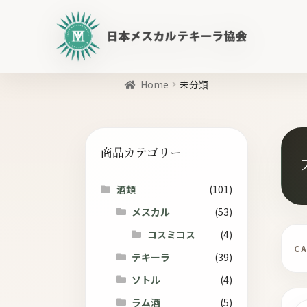
日
本
メ
ス
Home
カ
未分類
ル
商
テ
品
キ
を
商品カテゴリー
ー
検
ラ
索
協
酒類
(101)
会
メスカル
(53)
公
コスミコス
(4)
式
C
WEB
テキーラ
(39)
サ
ソトル
(4)
イ
ラム酒
(5)