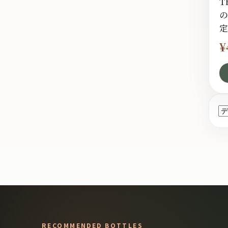
T
の
定
¥
RECOMMENDED BOTTLES