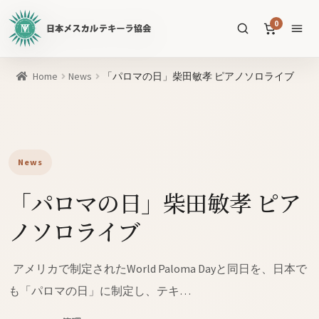
日
0
本
メ
ス
商
Home
News
「パロマの日」柴田敏孝 ピアノソロライブ
カ
品
ル
を
テ
SEARCH
検
キ
索
ー
News
ラ
「パロマの日」柴田敏孝 ピア
協
すべての商品
会
ノソロライブ
公
メスカル
53
式
WEB
テキーラ
39
アメリカで制定されたWorld Paloma Dayと同日を、日本で
サ
も「パロマの日」に制定し、テキ…
ソトル
イ
4