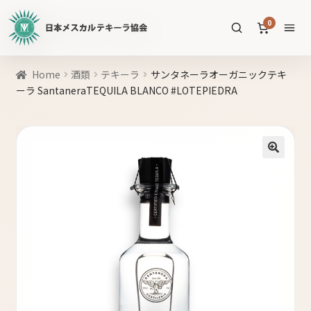
日
0
本
メ
ス
商
Home
酒類
テキーラ
サンタネーラオーガニックテキ
カ
品
ーラ SantaneraTEQUILA BLANCO #LOTEPIEDRA
ル
を
テ
SEARCH
検
キ
索
ー
🔍
ラ
協
すべての商品
会
公
メスカル
53
式
WEB
テキーラ
39
サ
ソトル
イ
4