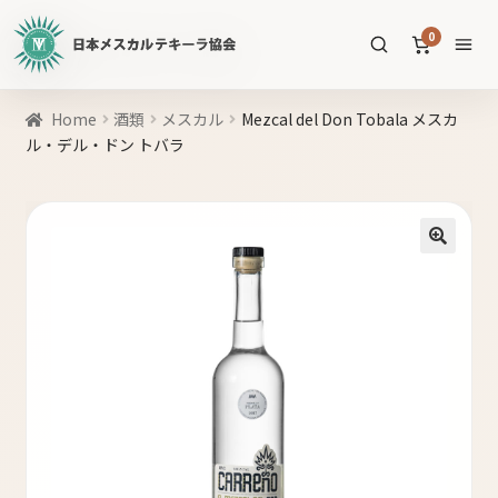
日
0
本
メ
ス
商
Home
酒類
メスカル
Mezcal del Don Tobala メスカ
カ
品
ル・デル・ドン トバラ
ル
を
テ
SEARCH
検
キ
索
ー
🔍
ラ
協
すべての商品
会
公
メスカル
53
式
WEB
テキーラ
39
サ
ソトル
イ
4