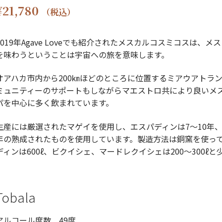
¥
21,780
（税込）
019
年
Agave Love
でも紹介されたメスカルコスミコスは、メス
を味わうということは宇宙への旅を意味します。
オアハカ市内から
200
㎞ほどのところに位置するミアウアトラ
ミュニティーのサポートもしながらマエストロ共により良いメ
パを中心に多く飲まれています。
生産には厳選されたマゲイを使用し、エスパディンは
7
～
10
年
年の熟成されたものを使用しています。製造方法は銅窯を使っ
ディンは
600
ℓ、ビクイシェ、マードレクイシェは
200
～
300
ℓと
Tobala
アルコール度数
49
度