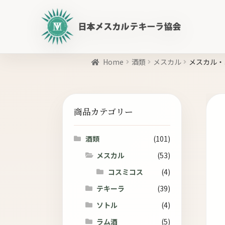
日
本
メ
ス
Home
カ
酒類
メスカル
メスカル・コス
ル
商
テ
品
キ
を
商品カテゴリー
ー
検
ラ
索
協
酒類
(101)
会
メスカル
(53)
公
コスミコス
(4)
式
WEB
テキーラ
(39)
サ
ソトル
(4)
イ
ラム酒
(5)