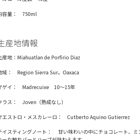
内容量：
750ml
生産地情報
生産地：
Miahuatlan de Porfirio Diaz
地域：
Region Sierra Sur
。
Oaxaca
マゲイ：
Madrecuixe
10
～
15
年
クラス：
Joven
（熟成なし）
マエストロ・メスカレーロ：
Cutberto Aquino Gutierrez
テイスティングノート： 甘い味わいの中にチョコレート、ミ
キーな触れバーとハーブが味わえます。