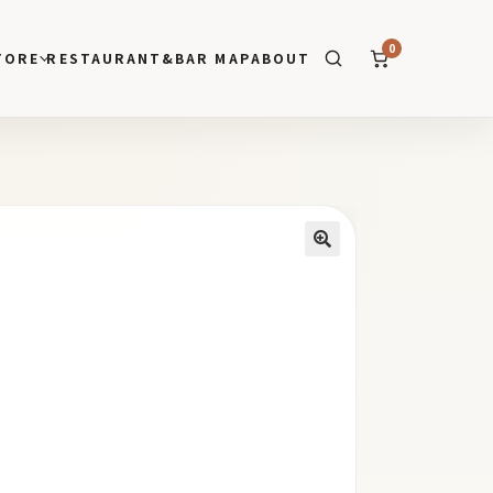
0
TORE
RESTAURANT&BAR MAP
ABOUT
SEARCH
🔍