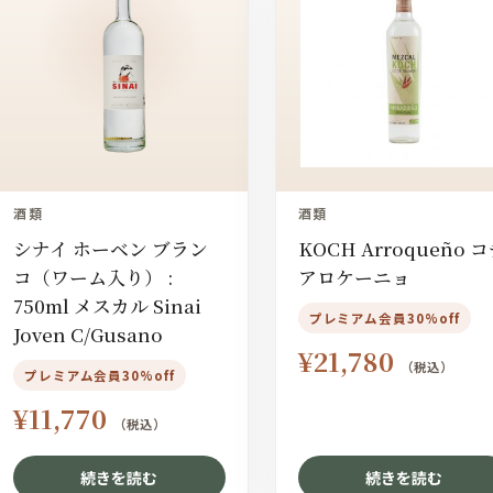
酒類
酒類
シナイ ホーベン ブラン
KOCH Arroqueño 
コ（ワーム入り） :
アロケーニョ
750ml メスカル Sinai
プレミアム会員30%off
Joven C/Gusano
¥
21,780
（税込）
プレミアム会員30%off
¥
11,770
（税込）
続きを読む
続きを読む