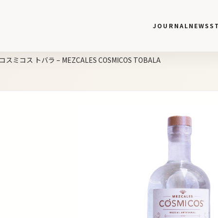
JOURNAL
NEWS
S
ミコス トバラ – MEZCALES COSMICOS TOBALA