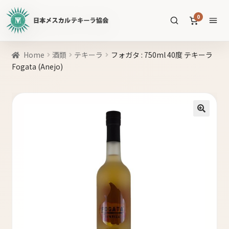
日
0
本
メ
ス
商
Home
酒類
テキーラ
フォガタ : 750ml 40度 テキーラ
カ
品
Fogata (Anejo)
ル
を
テ
SEARCH
検
キ
索
ー
🔍
ラ
協
すべての商品
会
公
メスカル
53
式
WEB
テキーラ
39
サ
ソトル
イ
4