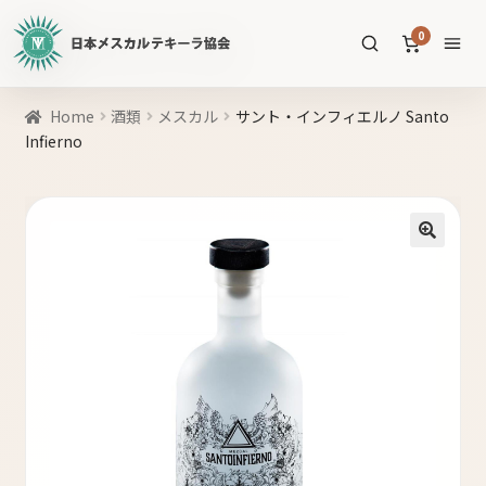
日
0
本
メ
ス
商
Home
酒類
メスカル
サント・インフィエルノ Santo
カ
品
Infierno
ル
を
テ
SEARCH
検
キ
索
ー
🔍
ラ
協
すべての商品
会
公
メスカル
53
式
WEB
テキーラ
39
サ
ソトル
イ
4