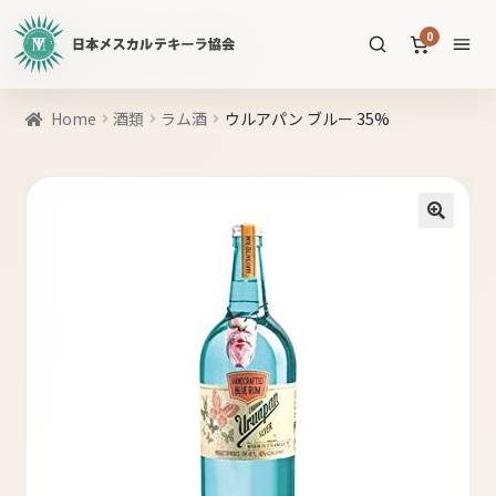
日
0
本
メ
ス
商
Home
酒類
ラム酒
ウルアパン ブルー 35%
カ
品
ル
を
テ
SEARCH
検
キ
索
🔍
ー
ラ
協
すべての商品
会
公
メスカル
53
式
WEB
テキーラ
39
サ
ソトル
イ
4