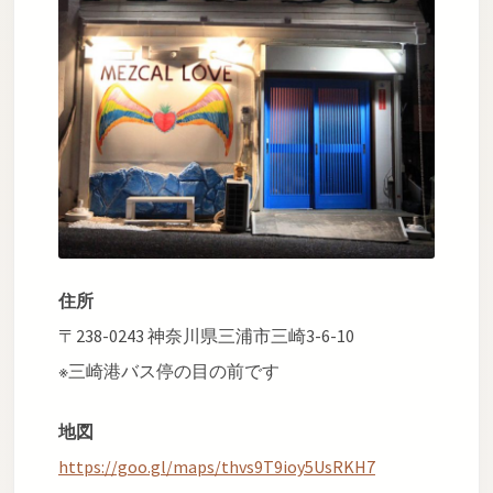
住所
〒238-0243 神奈川県三浦市三崎3-6-10
※三崎港バス停の目の前です
地図
https://goo.gl/maps/thvs9T9ioy5UsRKH7