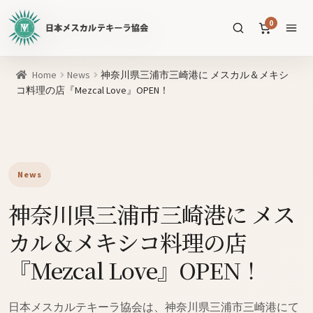
日
0
本
メ
ス
商
Home
News
神奈川県三浦市三崎港に メスカル＆メキシ
カ
品
コ料理の店『Mezcal Love』OPEN！
ル
を
テ
SEARCH
検
キ
索
ー
ラ
News
協
すべての商品
神奈川県三浦市三崎港に メス
会
公
メスカル
53
カル＆メキシコ料理の店
式
WEB
テキーラ
『Mezcal Love』OPEN！
39
サ
ソトル
イ
4
日本メスカルテキーラ協会は、神奈川県三浦市三崎港にて