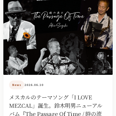
News
2026.06.10
メスカルのテーマソング「I LOVE
MEZCAL」誕生。鈴木明男ニューアル
バム『The Passage Of Time / 時の流