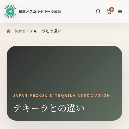
日
0
本
メ
ス
商
Home
テキーラとの違い
カ
品
ル
を
テ
SEARCH
検
キ
索
ー
ラ
協
すべての商品
会
公
メスカル
53
JAPAN MEZCAL & TEQUILA ASSOCIATION
式
テキーラとの違い
WEB
テキーラ
39
サ
ソトル
イ
4